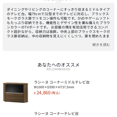
ダイニングやリビングのコーナーにすっきり収まるミドルタイプ
のテレビ台。幅79cmで32型までのテレビに対応し、ブラックス
モークガラス扉でリモコン操作も可能です。DVDやゲームソフト
もたっぷり収納できる、機能性とデザイン性を兼ね備えたブラウ
ンカラーのTVボードです。 お部屋の隅を有効活用できるコンパ
クト設計ながら、収納力は抜群。中央上部のブラックスモークガ
ラス扉収納は、中の収納物を見えにくくしつつ、扉を閉めたまま
で赤外線リモコン操作が可能です。下部と左右には木目扉付き収
続きを読む
納があり、DVDソフトやゲームソフト、周辺機器などを整理整頓
できます。扉は取っ手のないプッシュタイプで、スッキリとした
モダンな印象を与えます。ガラス扉内の棚板は32mmピッチで3
段階に高さ調整可能な可動式で、収納物のサイズに合わせてフレ
キシブルに対応。移動に便利な隠しキャスター付きで、掃除や模
あなたへのオススメ
様替えもラクラクです。高さ73.75cmのミドルタイプは、ダイニ
RECOMMENDED
ングで椅子に座ってテレビを見る際にも最適な視線を提供しま
す。本体はプリント紙化粧繊維板と合成樹脂化粧繊維板、前扉は
強化ガラス（ブラックスモークフィルム貼り）を使用し、耐久性
ラシーヌ コーナーミドルテレビ台​
とデザイン性を両立。転倒防止バンドも付属しており、安全性に
W1000×D390×H737.5mm
も配慮しています。お客様組立品です。
24,860
¥
ラシーヌ コーナーテレビ台​