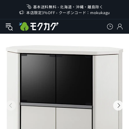
基本送料無料 › 北海道・沖縄・離島除く
本店限定3%OFF › クーポンコード：mokukagu