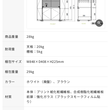
商品重量
28kg
天板：20kg
耐荷重
棚板：5kg
梱包サイズ
W848×D408×H225mm
梱包重量
29kg
カラー
ホワイト（廃盤）、ブラウン
本体：プリント紙化粧繊維板、合成樹脂化粧繊維板
材質
前扉：強化ガラス（ブラックスモークフィルム貼
り）