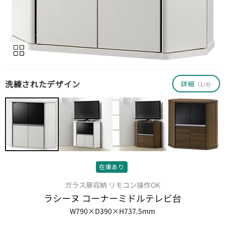
洗練されたデザイン
詳細
(1/8)
在庫あり
ガラス扉収納 リモコン操作OK
ラシーヌ コーナーミドルテレビ台
W790×D390×H737.5mm