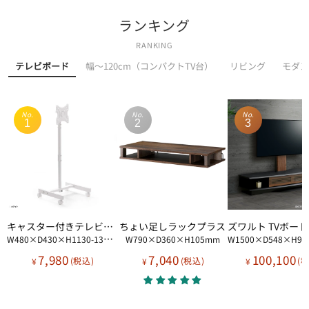
ランキング
RANKING
テレビボード
幅～120cm（コンパクトTV台）
リビング
モダン
No.
No.
No.
1
2
3
キャスター付きテレビスタンド Alloy
ちょい足しラックプラス
W480×D430×H1130-1330mm
W790×D360×H105mm
W1500×D548×H998-11
7,980
7,040
100,100
¥
¥
¥