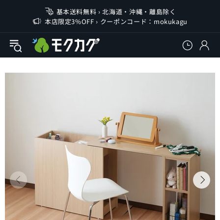
基本送料無料 › 北海道・沖縄・離島除く
本店限定3%OFF › クーポンコード：mokukagu