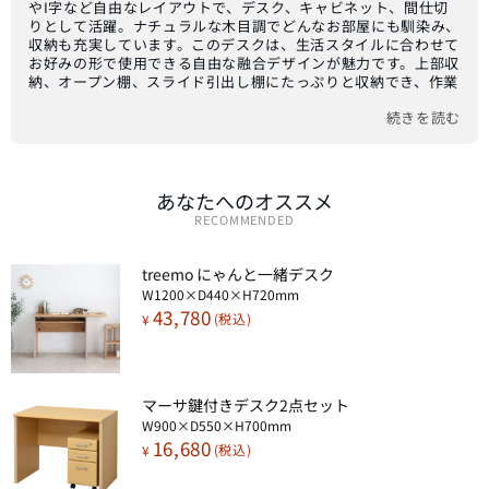
やI字など自由なレイアウトで、デスク、キャビネット、間仕切
りとして活躍。ナチュラルな木目調でどんなお部屋にも馴染み、
収納も充実しています。このデスクは、生活スタイルに合わせて
お好みの形で使用できる自由な融合デザインが魅力です。上部収
納、オープン棚、スライド引出し棚にたっぷりと収納でき、作業
スペースをすっきりと保てます。コンパクトな天板はタブレット
続きを読む
やノートPCでの作業に最適。天板には最大幅で止まるストッパ
ー機能、オープン棚にはストッパー付きキャスターが付属し、安
全性と利便性を両立。本体は耐久性に優れたメラミン化粧板と
MDF製で、お手入れも簡単です。サイズはW970-
1560×D300×H700mm。オープン棚、上部収納、スライド収納
あなたへのオススメ
の内寸も詳細に設計されています。お客様組立品。アイデア次第
RECOMMENDED
で様々な使い方ができるこのデスクで、お部屋のレイアウトを自
由にお楽しみください。
treemo に​​ゃんと​​一緒​デスク​
W1200×D440×H720mm
43,780
¥
マーサ鍵付きデスク2点セット​
W900×D550×H700mm
16,680
¥