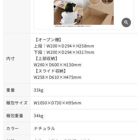
【オープン棚】
上段：W200×D294×H258mm
下段：W200×D294×H317mm
内寸
【上部収納】
W260×D600×H130mm
【スライド収納】
W258×D610×H475mm
重量
33kg
梱包サイズ
W1050×D730×H95mm
梱包重量
34kg
カラー
ナチュラル