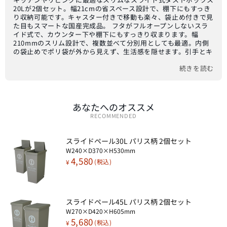
20Lが2個セット。幅21cmの省スペース設計で、棚下にもすっき
り収納可能です。キャスター付きで移動も楽々、袋止め付きで見
た目もスマートな国産完成品。 フタがフルオープンしないスラ
イド式で、カウンター下や棚下にもすっきり収まります。幅
210mmのスリム設計で、複数並べて分別用としても最適。内側
の袋止めでポリ袋が外から見えず、生活感を隠せます。引手とキ
ャスター2個付きで、掃除や袋交換時の移動もスムーズ。樹脂製
続きを読む
のフタは取り外して水洗い可能で、清潔を保てます。ブラウン、
ベージュ、ブルー、レッドの4色展開。組み立て不要の完成品。
安心の国産品質で長くご愛用いただけます。サイズ: 1個あたり
W210×D340×H455mm（フタOPEN時H575mm）。材質: ポリ
プロピレン、バネ: スチール。重量: 1.1kg。
あなたへのオススメ
RECOMMENDED
スライドペール30L パリス柄 2個セット​
W240×D370×H530mm
4,580
¥
スライドペール45L パリス柄 2個セット​
W270×D420×H605mm
5,680
¥