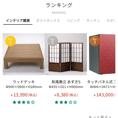
ランキング
RANKING
インテリア雑貨
ダストボックス
リビング
キッチン
モダン
No.
No.
No.
1
2
3
ウッドデッキ
和風衝立 あずきS
W900×D900×H280mm
W435×D21×H900mm
W404×D473×H5
13,990
8,380
143,000
¥
¥
¥
もっと見る >