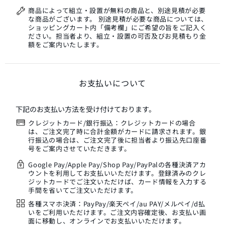
商品によって組立・設置が無料の商品と、別途見積が必要
な商品がございます。 別途見積が必要な商品については、
ショッピングカート内「備考欄」にご希望の旨をご記入く
ださい。担当者より、組立・設置の可否及びお見積もり金
額をご案内いたします。
お支払いについて
下記のお支払い方法を受け付けております。
クレジットカード/銀行振込：クレジットカードの場合
は、ご注文完了時に合計金額がカードに請求されます。銀
行振込の場合は、ご注文完了後に担当者より振込先口座番
号をご案内させていただきます。
Google Pay/Apple Pay/Shop Pay/PayPalの各種決済アカ
ウントを利用してお支払いいただけます。登録済みのクレ
ジットカードでご注文いただけば、カード情報を入力する
手間を省いてご注文いただけます。
各種スマホ決済：PayPay/楽天ペイ/au PAY/メルペイ/d払
いをご利用いただけます。ご注文内容確定後、お支払い画
面に移動し、オンラインでお支払いいただけます。