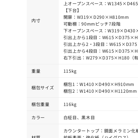
上オープンスペース：W1345×D465
【下台】
開扉：W319×D290×H810mm
内寸
可動棚：90mmピッチ7段階
下オープンスペース：W319×D430×
引出上から1段目：W615×D375×H
引出上から2・3段目：W615×D375
引出上から4段目：W615×D375×H
右下引出：W279×D375×H180（
重量
115kg
梱包1：W1410×D490×H910mm
梱包サイズ
梱包2：W1410×D490×H1120mm
梱包重量
116kg
カラー
白柾目、黒木目
カウンタートップ：鏡面メラミン化
材質
前板表面：強化紙（ハイグロス）