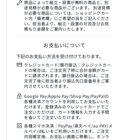
商品によって組立・設置が無料の商品と、別
途見積が必要な商品がございます。 別途見積
が必要な商品については、ショッピングカー
ト内「備考欄」にご希望の旨をご記入くださ
い。担当者より、組立・設置の可否及びお見
積もり金額をご案内いたします。
お支払いについて
下記のお支払い方法を受け付けております。
クレジットカード/銀行振込：クレジットカー
ドの場合は、ご注文完了時に合計金額がカー
ドに請求されます。銀行振込の場合は、ご注
文完了後に担当者より振込先口座番号をご案
内させていただきます。
Google Pay/Apple Pay/Shop Pay/PayPalの
各種決済アカウントを利用してお支払いいた
だけます。登録済みのクレジットカードでご
注文いただけば、カード情報を入力する手間
を省いてご注文いただけます。
各種スマホ決済：PayPay/楽天ペイ/au PAY/メ
ルペイ/d払いをご利用いただけます。ご注文
内容確定後、お支払い画面に移動し、オンラ