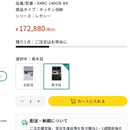
品番/型番：
KKRC-140OB-BK
商品タイプ：
キッチン収納
シリーズ：
レガシー
172,880
¥
残り
3
点：ご注文はお早めに
選択中：
黒木目
4)
白柾目
黒木目
カートに入れる
配送・納期について
Zoom
ご注文確定後、受注生産品等を除き概ね1・2週間前後の