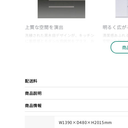
上質な空間を演出
明るく広が
洗練された黒木目デザインが、キッチン
清潔感あふれ
に重厚感とモダンな雰囲気をプラス、お
空間にも馴染
気に入りの食器も美しく魅せます。
的に演出しま
商
配送料
商品説明
商品情報
W1390×D480×H2015mm