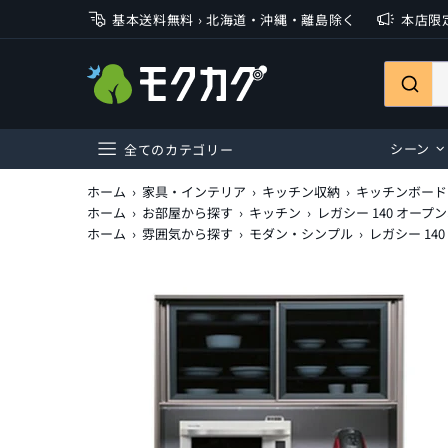
基本送料無料 › 北海道・沖縄・離島除く
本店限定
シーン
全てのカテゴリー
ホーム
家具・インテリア
キッチン収納
キッチンボード
デスク
ホーム
お部屋から探す
キッチン
レガシー 140 オープン
ホーム
雰囲気から探す
モダン・シンプル
レガシー 140
ワゴン
テーブル
チェア・スツール
ソファ・ベンチ
収納家具
キッチン収納