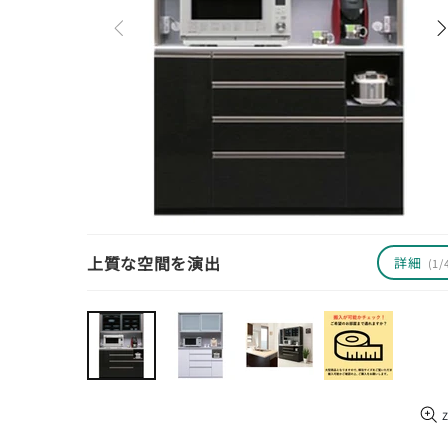
テレビボード
ベッド・マットレス
キッズ用家具
ペット用家具
インテリア雑貨
上質な空間を演出
詳細
(1/