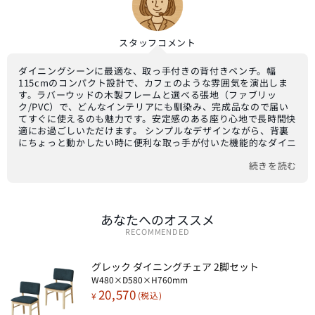
スタッフ
コメント
ダイニングシーンに最適な、取っ手付きの背付きベンチ。幅
115cmのコンパクト設計で、カフェのような雰囲気を演出しま
す。ラバーウッドの木製フレームと選べる張地（ファブリッ
ク/PVC）で、どんなインテリアにも馴染み、完成品なので届い
てすぐに使えるのも魅力です。安定感のある座り心地で長時間快
適にお過ごしいただけます。 シンプルなデザインながら、背裏
にちょっと動かしたい時に便利な取っ手が付いた機能的なダイニ
ングベンチです。全体的にやさしい印象を与える木製フレーム
続きを読む
は、温かみのあるラバーウッドを使用。座面はやや硬めに設計さ
れており、安定感があり身体をしっかりと支えるため、長時間座
っていてもお尻が痛くなりにくいのが特徴です。張地は、肌触り
の良いファブリック（ナチュラル×ネイビー、ナチュラル×グレ
ー、ブラウン×グレー）と、高級感あふれるレザーファブリック
あなたへのオススメ
（PVC、ブラウン×ブラック）の2種類をご用意。お部屋の雰囲
RECOMMENDED
気や好みに合わせて自由にお選びいただけます。 サイズは
W1150×D580×H760mm、座面高は430mm。座面内寸は
W1100×D490mmとゆったり。完成品でお届けするため、開梱
グレック ダイニングチェア 2脚セット​
後すぐにお使いいただけます。ダイニングテーブルと合わせてカ
W480×D580×H760mm
フェ風の空間を演出したり、リビングの補助椅子としても活躍し
20,570
¥
ます。木製家具ならではの温もりと機能性を兼ね備えた、長く愛
用できる背付きベンチです。