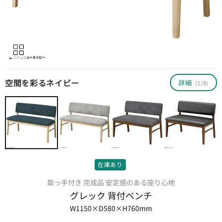
空間を彩るネイビー
詳細
(1/8)
在庫あり
取っ手付き 完成品 安定感のある座り心地
グレック 背付ベンチ
W1150×D580×H760mm