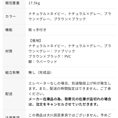
梱包重量
17.5kg
ナチュラル×ネイビー、ナチュラル×グレー、ブラ
カラー
ウン×グレー、ブラウン×ブラック
機能
取っ手付き
【張地】
ナチュラル×ネイビー、ナチュラル×グレー、ブラ
材質
ウン×グレー：ファブリック
ブラウン×ブラック：PVC
脚：ラバーウッド
組立有無
無し（完成品）
エレベーターなしの場合、別途階段上げ料が発生し
ます。また、配送の時間指定はできません。ご了承
配送
ください。
メーカー在庫品の為、取寄元の在庫が品切れの場合
は、注文をキャンセルさせていただきます。
この商品は大川民芸家具ではございません。予めご
注意事項