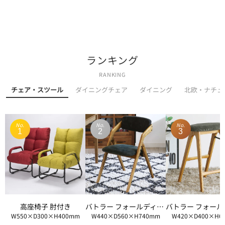
ランキング
RANKING
チェア・スツール
ダイニングチェア
ダイニング
北欧・ナチュ
No.
No.
No.
1
2
3
高座椅子 肘付き
バトラー フォールディングダイニングチェア
W550×D300×H400mm
W440×D560×H740mm
W420×D400×H6